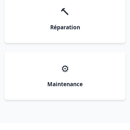
🔨
Réparation
⚙️
Maintenance