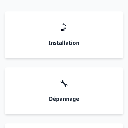
🚿
Installation
🔧
Dépannage