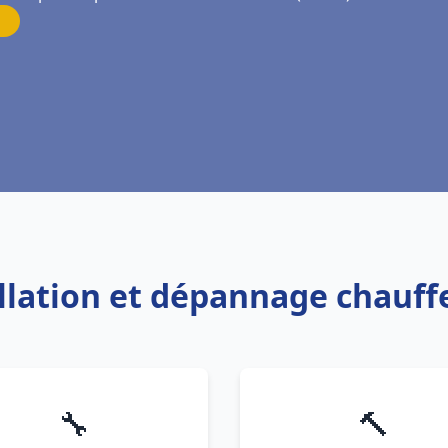
allation et dépannage chauff
🔧
🔨