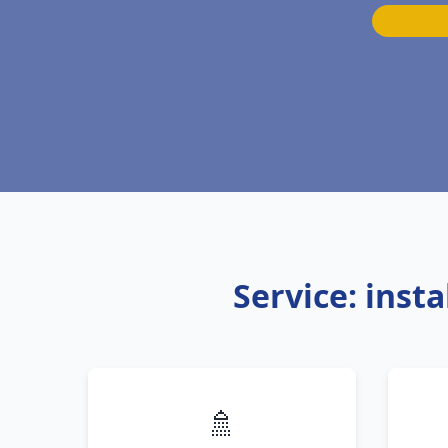
Service: inst
🚿