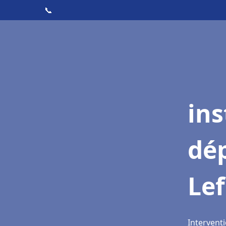
📞
ins
dé
Lef
Interventi