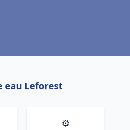
e eau Leforest
⚙️