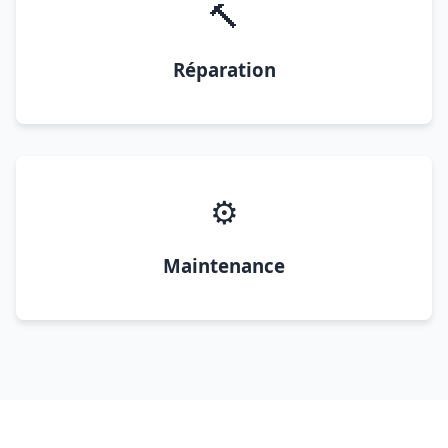
🔨
Réparation
⚙️
Maintenance