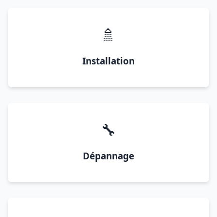
🚿
Installation
🔧
Dépannage