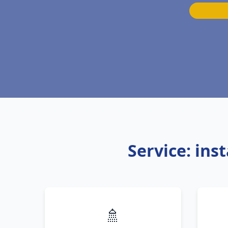
Service: ins
🚿