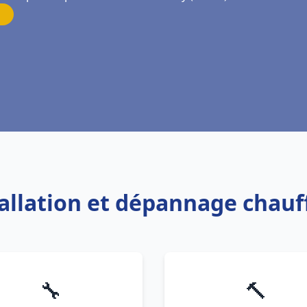
tallation et dépannage chau
🔧
🔨