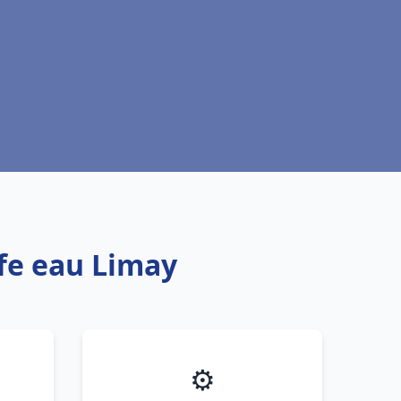
ffe eau Limay
⚙️