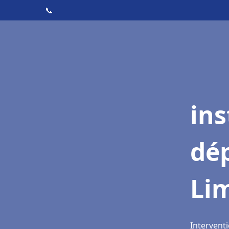
📞
ins
dé
Li
Interventi