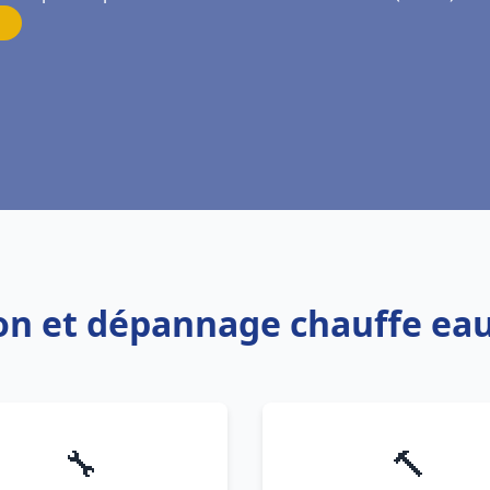
tion et dépannage chauffe ea
🔧
🔨