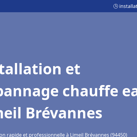
🕒 install
tallation et
pannage chauffe e
meil Brévannes
on rapide et professionnelle à Limeil Brévannes (94450)