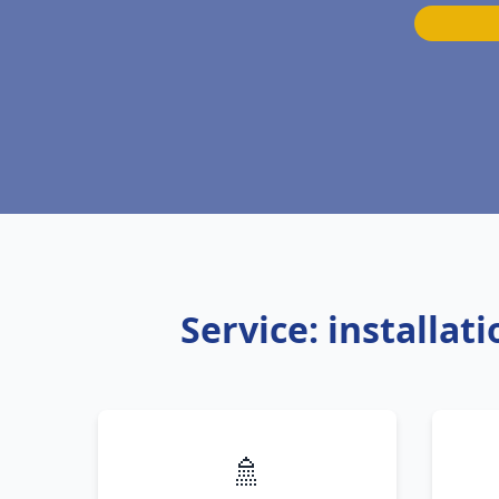
Service: installa
🚿