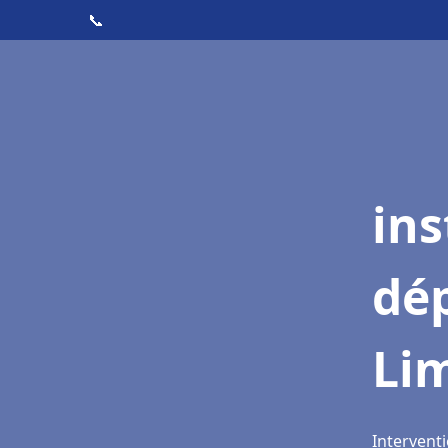
📞
ins
dé
Li
Interventi