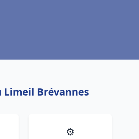
u Limeil Brévannes
⚙️