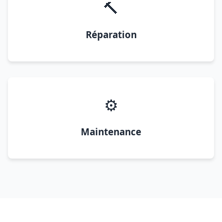
🔨
Réparation
⚙️
Maintenance