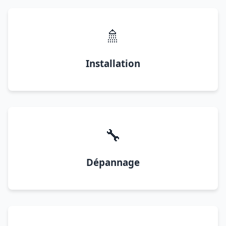
🚿
Installation
🔧
Dépannage