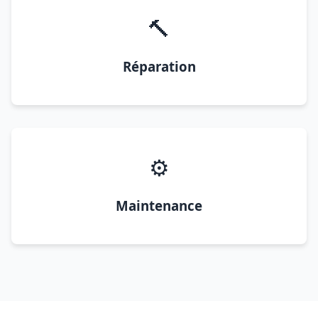
🔨
Réparation
⚙️
Maintenance