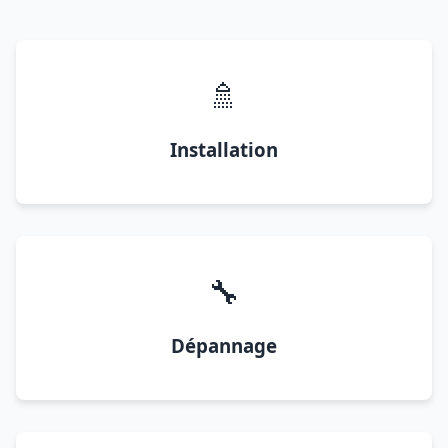
🚿
Installation
🔧
Dépannage