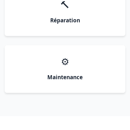
🔨
Réparation
⚙️
Maintenance