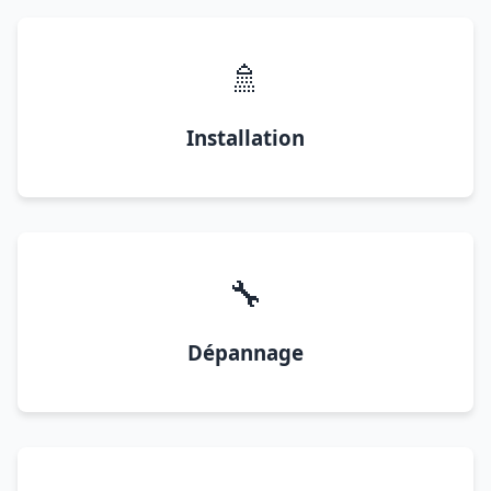
🚿
Installation
🔧
Dépannage