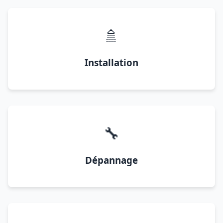
🚿
Installation
🔧
Dépannage