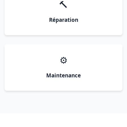
🔨
Réparation
⚙️
Maintenance