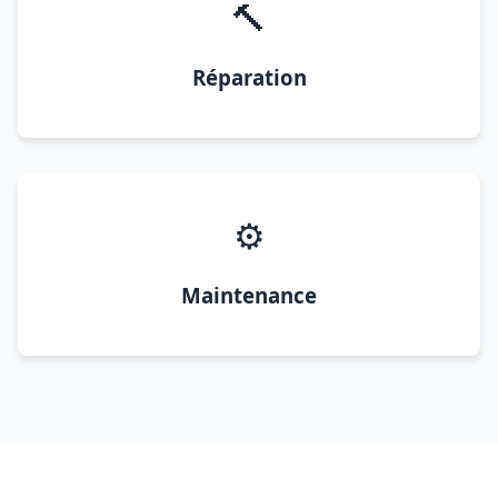
🔨
Réparation
⚙️
Maintenance