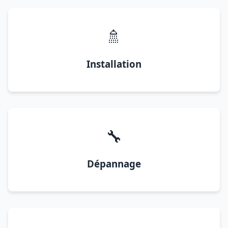
🚿
Installation
🔧
Dépannage