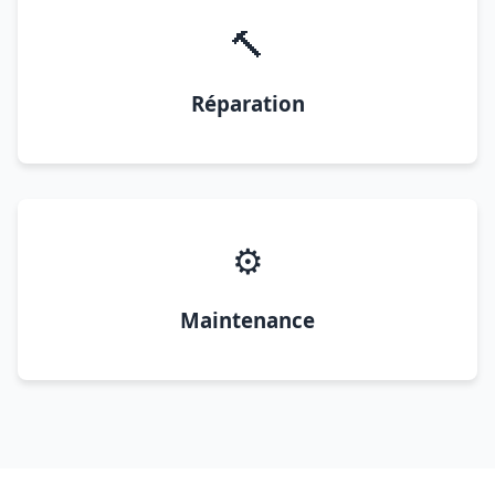
🔨
Réparation
⚙️
Maintenance