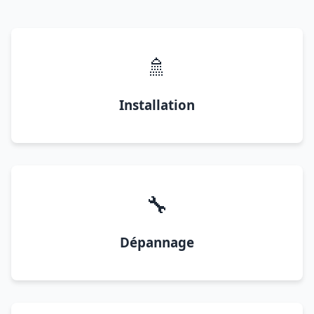
🚿
Installation
🔧
Dépannage