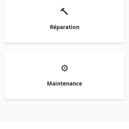
🔨
Réparation
⚙️
Maintenance