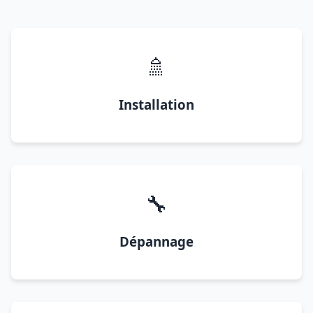
🚿
Installation
🔧
Dépannage