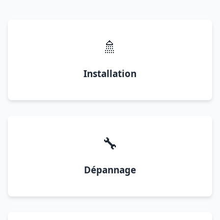
🚿
Installation
🔧
Dépannage