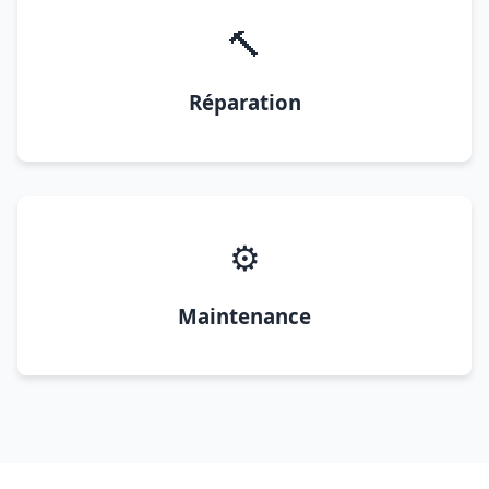
🔨
Réparation
⚙️
Maintenance