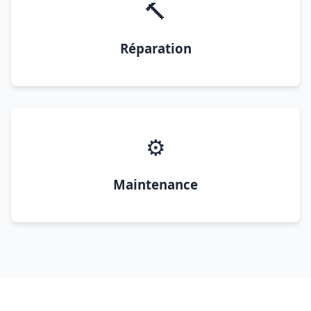
🔨
Réparation
⚙️
Maintenance