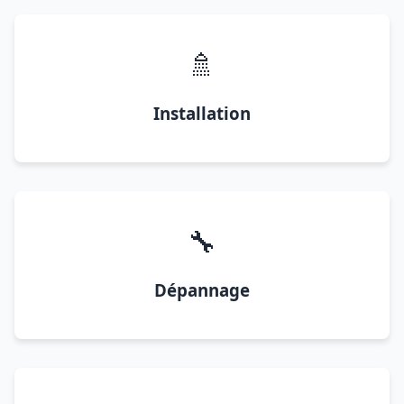
🚿
Installation
🔧
Dépannage