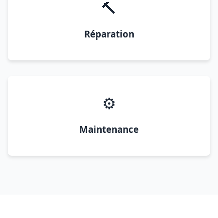
🔨
Réparation
⚙️
Maintenance