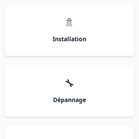
🚿
Installation
🔧
Dépannage