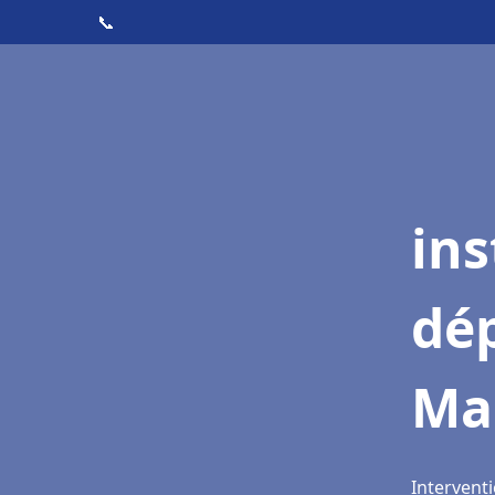
📞
ins
dé
Ma
Intervent