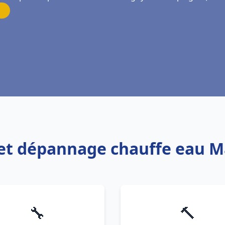
on et dépannage chauffe eau 
🔧
🔨