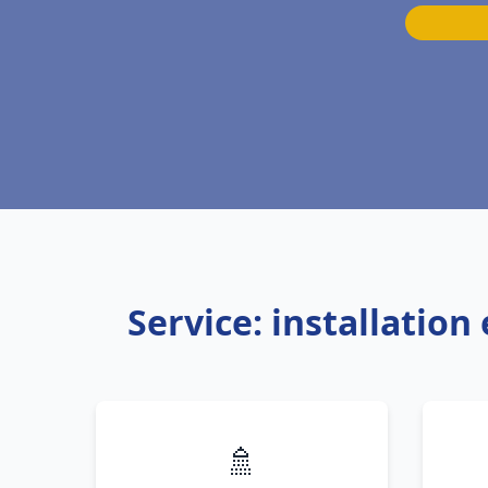
Service: installati
🚿