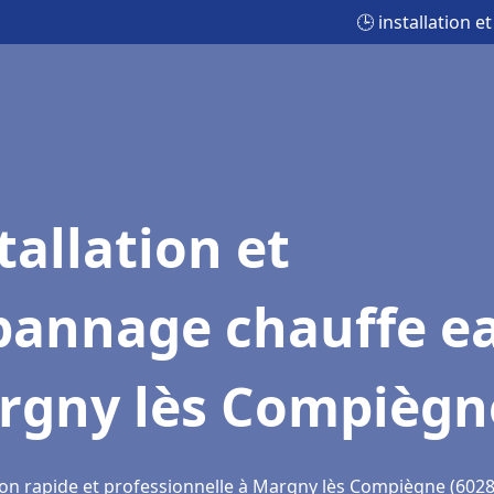
🕒 installation
tallation et
pannage chauffe e
rgny lès Compiègn
ion rapide et professionnelle à Margny lès Compiègne (6028