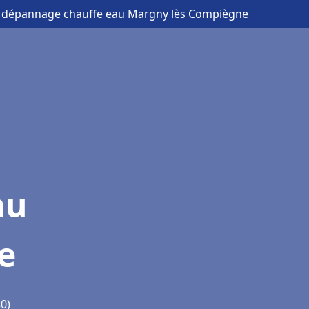
 et dépannage chauffe eau Margny lès Compiègne
au
e
0)