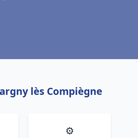
Margny lès Compiègne
⚙️