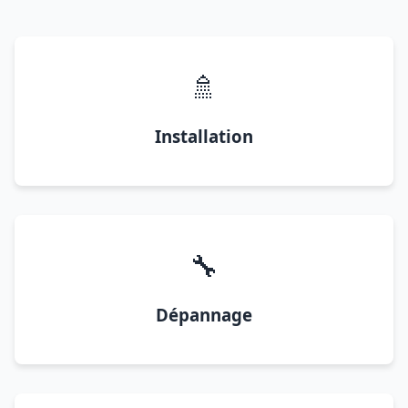
🚿
Installation
🔧
Dépannage