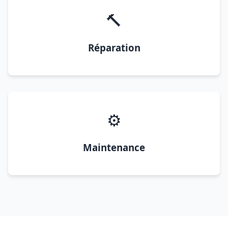
🔨
Réparation
⚙️
Maintenance