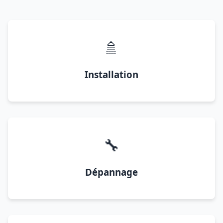
🚿
Installation
🔧
Dépannage