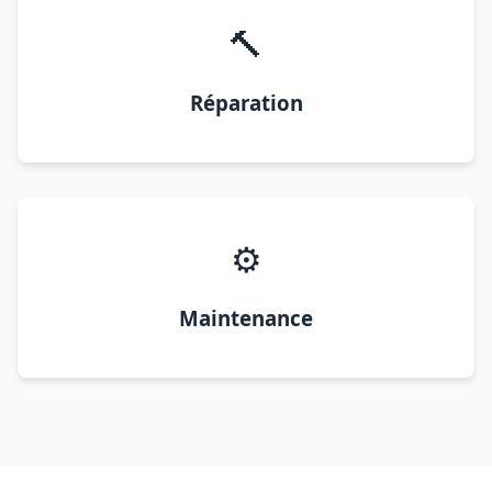
🔨
Réparation
⚙️
Maintenance