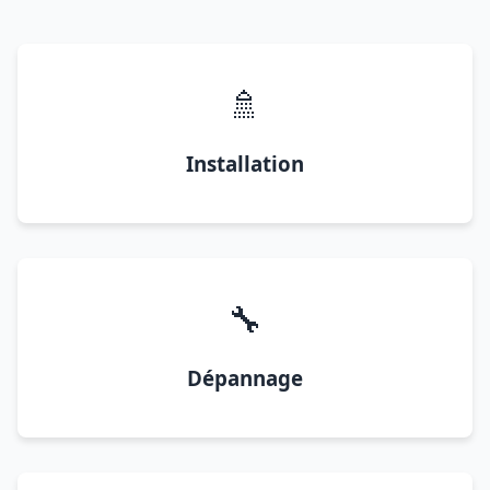
🚿
Installation
🔧
Dépannage