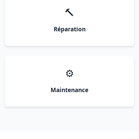
🔨
Réparation
⚙️
Maintenance