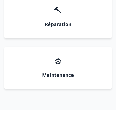
🔨
Réparation
⚙️
Maintenance