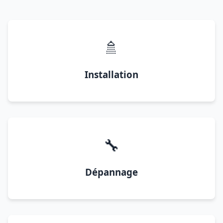
🚿
Installation
🔧
Dépannage