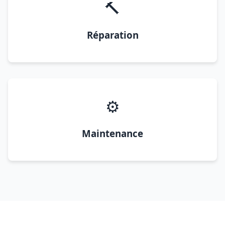
🔨
Réparation
⚙️
Maintenance