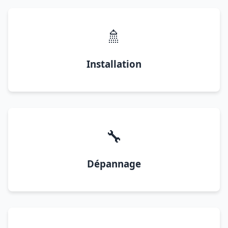
🚿
Installation
🔧
Dépannage