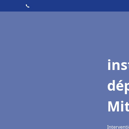
📞
ins
dé
Mi
Interventi