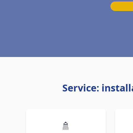
Service: insta
🚿