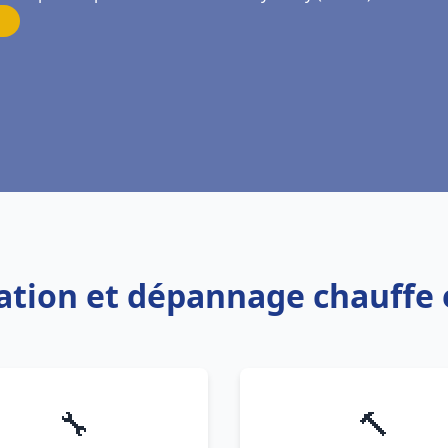
llation et dépannage chauffe
🔧
🔨