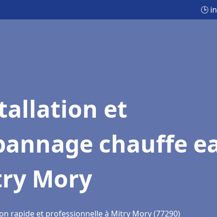
🕒 i
tallation et
pannage chauffe e
try Mory
on rapide et professionnelle à Mitry Mory (77290)