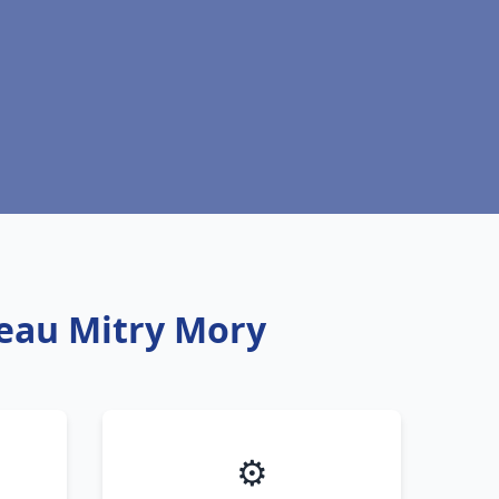
 eau Mitry Mory
⚙️