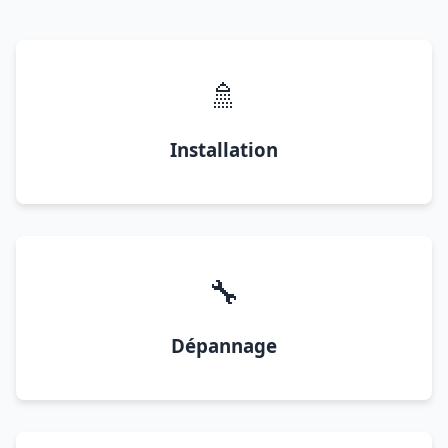
🚿
Installation
🔧
Dépannage