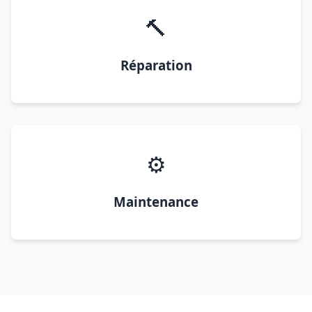
🔨
Réparation
⚙️
Maintenance