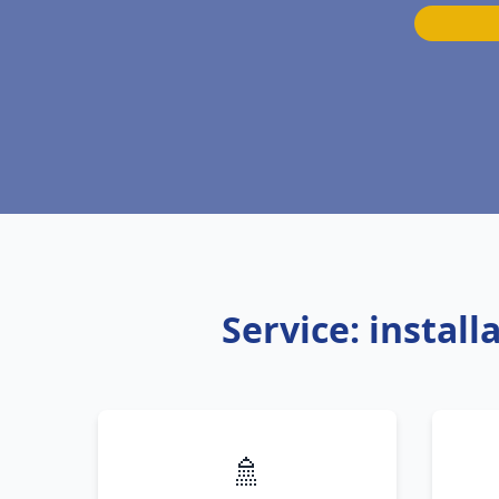
Service: instal
🚿