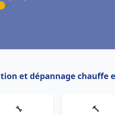
lation et dépannage chauff
🔧
🔨