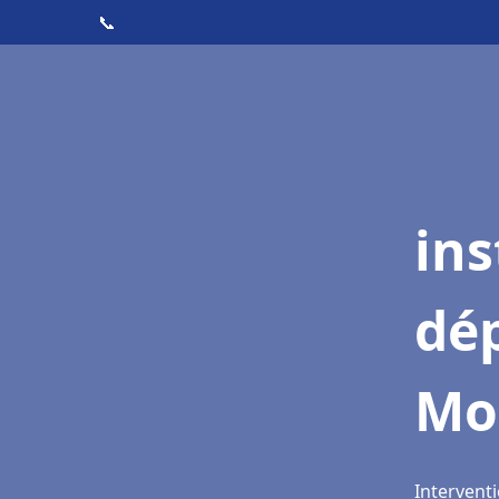
📞
ins
dé
Mo
Intervent