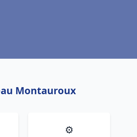
e eau Montauroux
⚙️