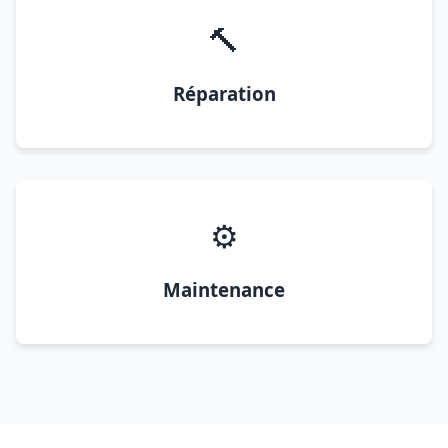
🔨
Réparation
⚙️
Maintenance