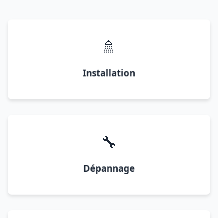
🚿
Installation
🔧
Dépannage