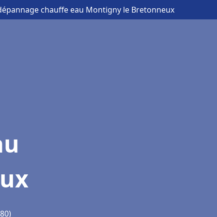
et dépannage chauffe eau Montigny le Bretonneux
au
eux
80)