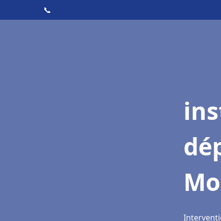
📞
ins
dé
Mo
Intervent