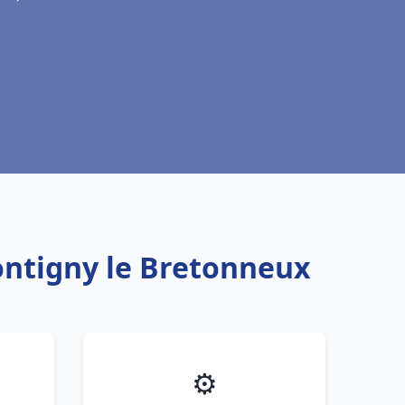
ontigny le Bretonneux
⚙️