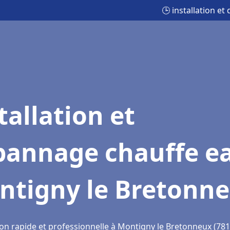
🕒 installation 
tallation et
pannage chauffe e
ntigny le Bretonn
ion rapide et professionnelle à Montigny le Bretonneux (781