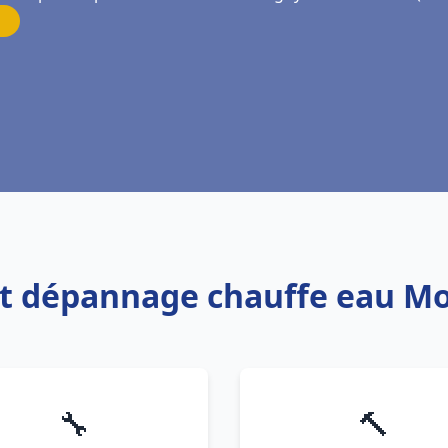
n et dépannage chauffe eau M
🔧
🔨