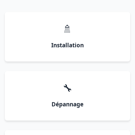
🚿
Installation
🔧
Dépannage