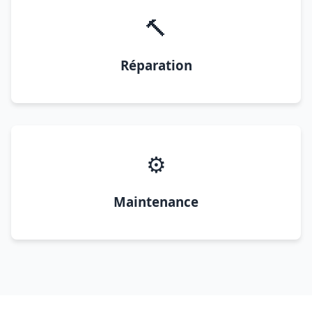
🔨
Réparation
⚙️
Maintenance