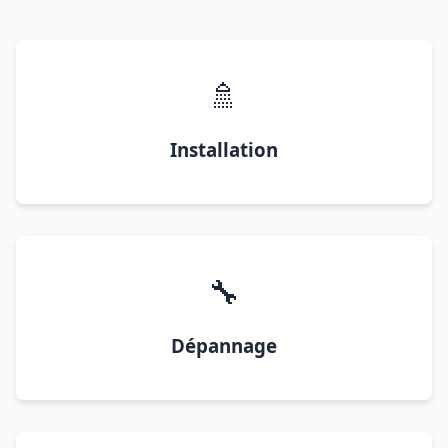
🚿
Installation
🔧
Dépannage