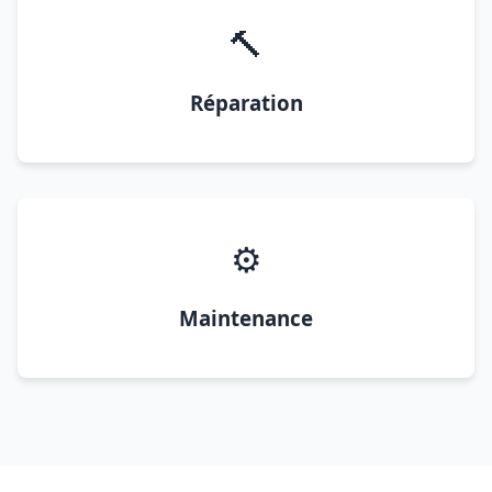
🔨
Réparation
⚙️
Maintenance