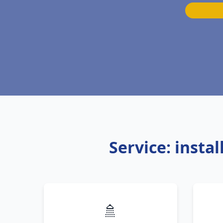
Service: insta
🚿