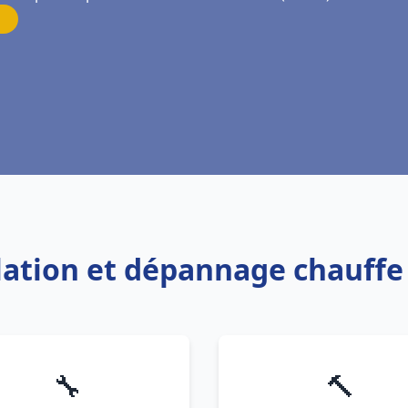
llation et dépannage chauff
🔧
🔨