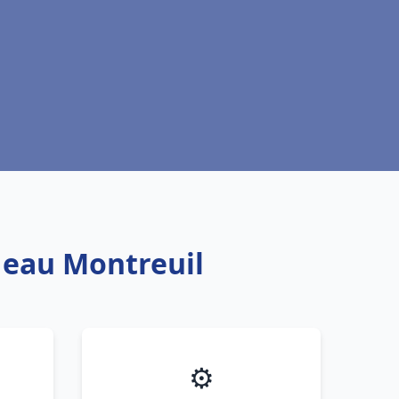
e eau Montreuil
⚙️