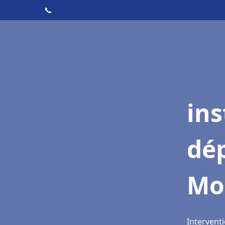
📞
ins
dé
Mo
Interventi