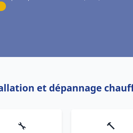
tallation et dépannage chau
🔧
🔨