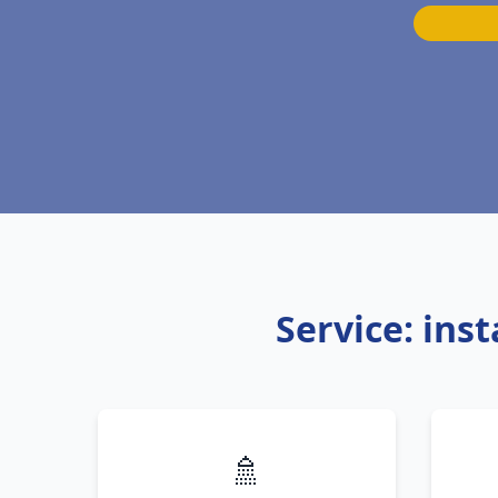
Service: ins
🚿