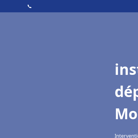
📞
ins
dé
Mo
Intervent