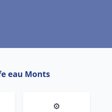
ffe eau Monts
⚙️