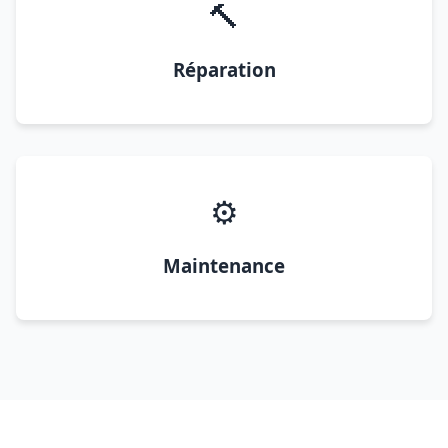
🔨
Réparation
⚙️
Maintenance