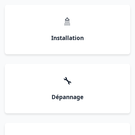
🚿
Installation
🔧
Dépannage