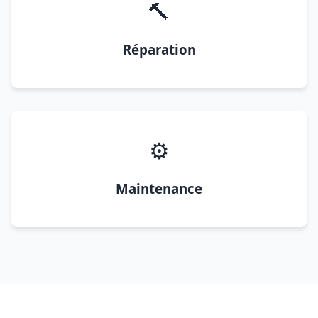
🔨
Réparation
⚙️
Maintenance