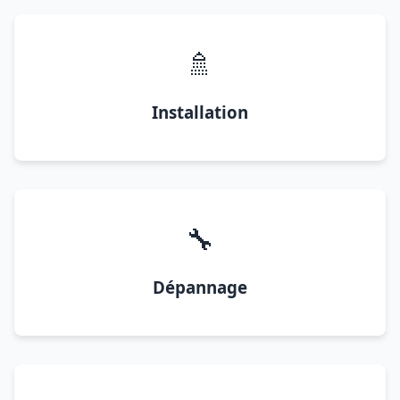
🚿
Installation
🔧
Dépannage