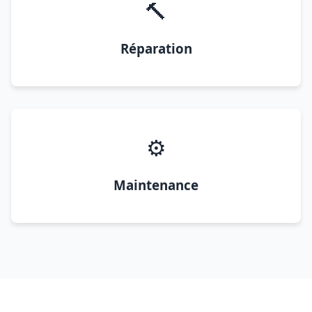
🔨
Réparation
⚙️
Maintenance