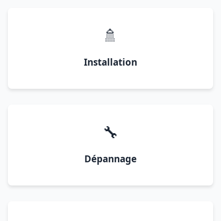
🚿
Installation
🔧
Dépannage