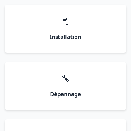
🚿
Installation
🔧
Dépannage