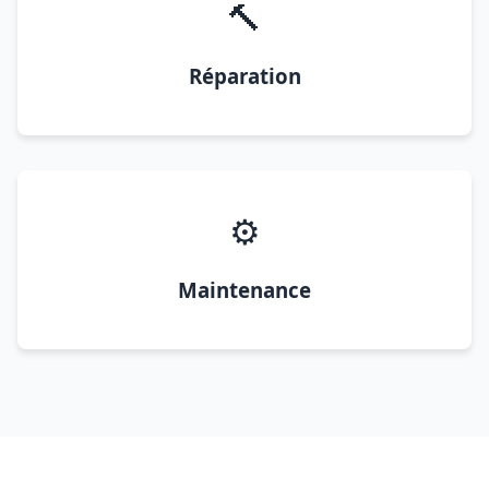
🔨
Réparation
⚙️
Maintenance