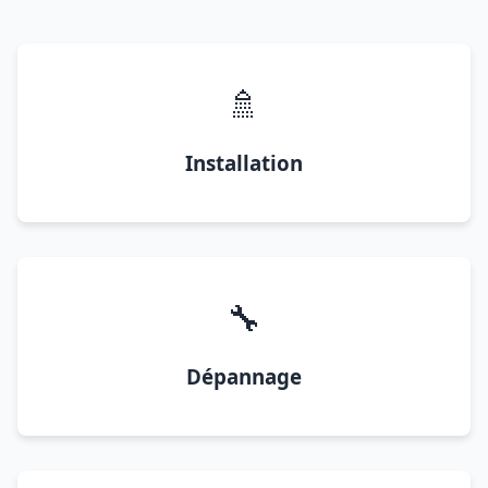
🚿
Installation
🔧
Dépannage