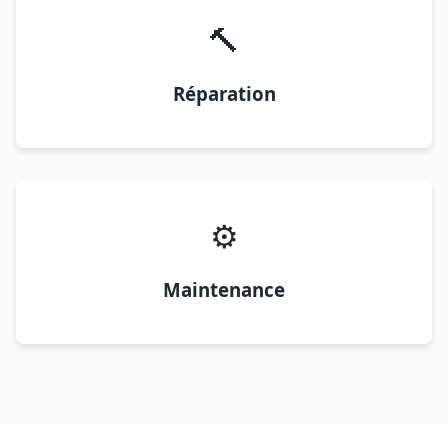
🔨
Réparation
⚙️
Maintenance