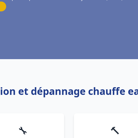
ation et dépannage chauffe e
🔧
🔨