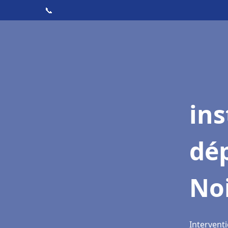
📞
ins
dé
Noi
Interventi