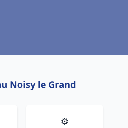
au Noisy le Grand
⚙️