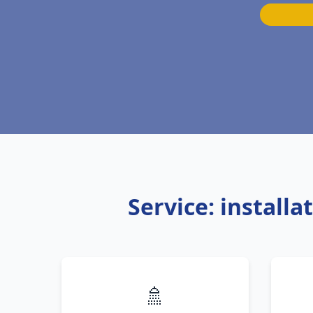
Service: install
🚿