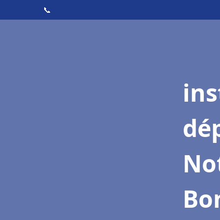
📞
ins
dé
No
Bon