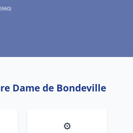
6960)
tre Dame de Bondeville
⚙️