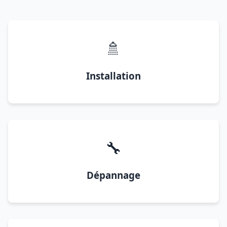
🚿
Installation
🔧
Dépannage