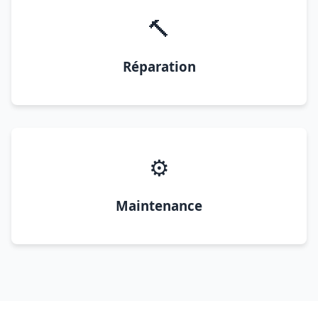
🔨
Réparation
⚙️
Maintenance