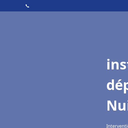
📞
ins
dé
Nui
Interventi