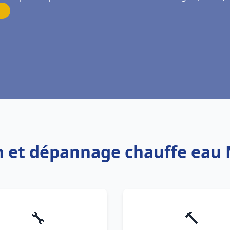
on et dépannage chauffe eau
🔧
🔨