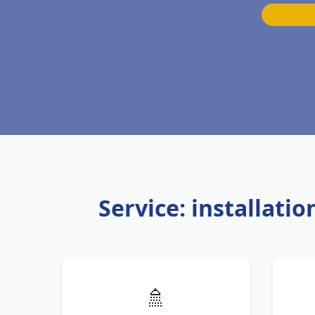
Service: installati
🚿