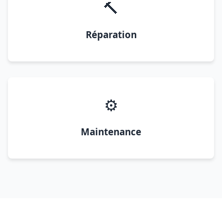
🔨
Réparation
⚙️
Maintenance