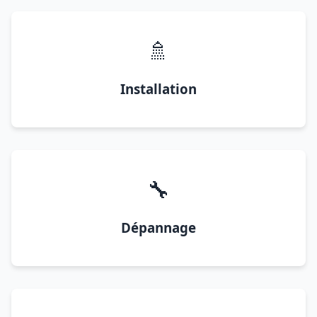
🚿
Installation
🔧
Dépannage