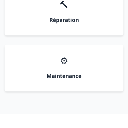
🔨
Réparation
⚙️
Maintenance