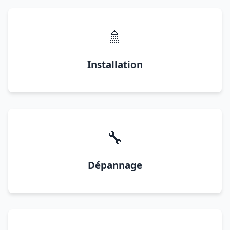
🚿
Installation
🔧
Dépannage