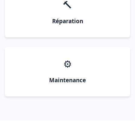
🔨
Réparation
⚙️
Maintenance