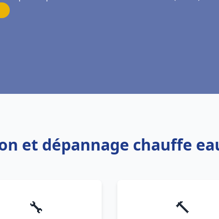
tion et dépannage chauffe eau
🔧
🔨