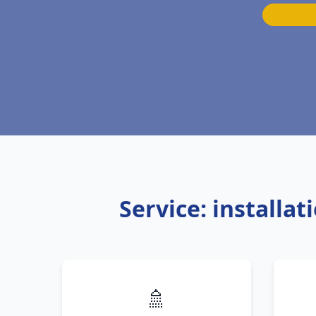
Service: installa
🚿