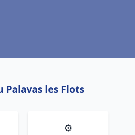
 Palavas les Flots
⚙️