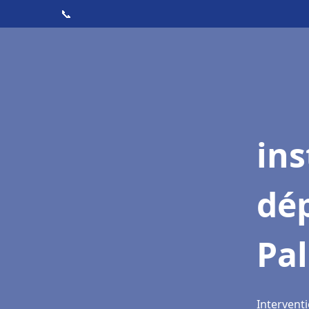
📞
ins
dé
Pal
Interventi