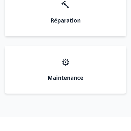
🔨
Réparation
⚙️
Maintenance