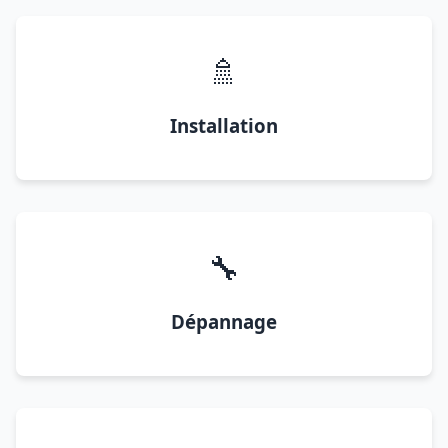
🚿
Installation
🔧
Dépannage