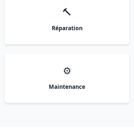
🔨
Réparation
⚙️
Maintenance