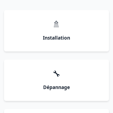
🚿
Installation
🔧
Dépannage