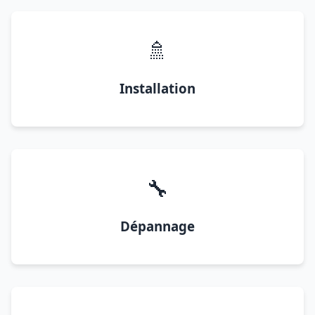
🚿
Installation
🔧
Dépannage