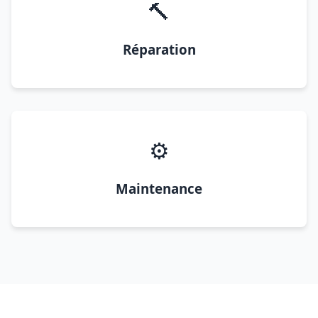
🔨
Réparation
⚙️
Maintenance