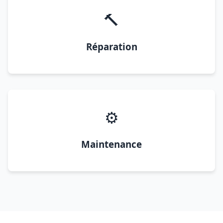
🔨
Réparation
⚙️
Maintenance