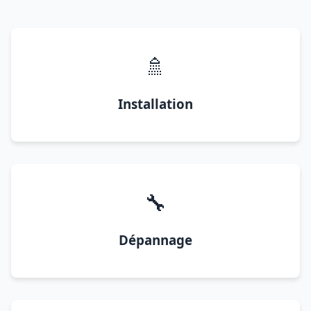
🚿
Installation
🔧
Dépannage