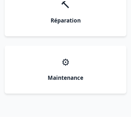
🔨
Réparation
⚙️
Maintenance