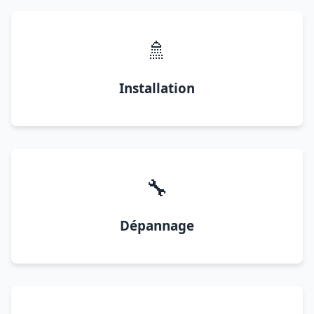
🚿
Installation
🔧
Dépannage