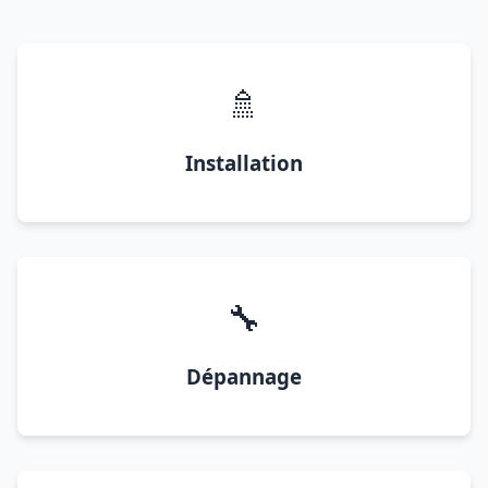
🚿
Installation
🔧
Dépannage