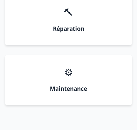
🔨
Réparation
⚙️
Maintenance