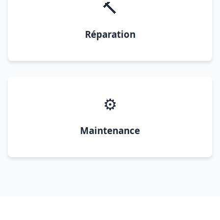
🔨
Réparation
⚙️
Maintenance