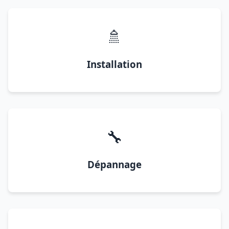
🚿
Installation
🔧
Dépannage